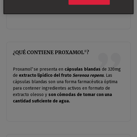
funcionamiento normal de las vías urinarias
en
hombres.
¿QUÉ CONTIENE PROXAMOL
?
®
Proxamol
se presenta en
cápsulas
blandas
de 320mg
®
de
extracto lipídico del fruto
Serenoa repens
.
Las
cápsulas blandas son una forma farmacéutica óptima
para contener ingredientes activos en formato de
extracto oleoso y
son cómodas de tomar con una
cantidad suficiente de agua.