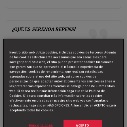
¿QUÉ ES
SERENOA REPENS
?
La
Serenoa repens
o “
saw palmetto
” es una
palmera
enana
que crece silvestre en
áreas costeras con un
Nuestro sitio web utiliza cookies, incluidas cookies de terceros. Además
clima subtropical
.
Sus bayas de color negro rojizo son
de las cookies estrictamente necesarias que son esenciales para
ricas en ácidos grasos y fitosteroles
. El uso de la
navegar por el sitio web, el sitio puede presentar cookies funcionales
que garantizan que se aproveche al máximo la experiencia de
Serenoa repens
procede de América.
navegación, cookies de rendimiento, que realizan estadísticas
agregadas sobre el uso del sitio web, así como cookies de
personalización que adaptan automáticamente los anuncios en línea a
las preferencias expresadas mientras se navega por este u otros sitios
web. Si desea recibir más información haga clic en la Política de
Cookies. Si desea consultar más información sobre las cookies
efectivamente empleadas en nuestro sitio web y/o configurarlas o
rechazarlas, haga clic en MÁS OPCIONES. Al hacer clic en ACEPTO estará
¿PARA QUÉ SE USA PROXAMOL
?
®
aceptando todas las cookies.
Proxamol
contiene
Serenoa repens
que
contribuye al
®
Más opciones
ACEPTO