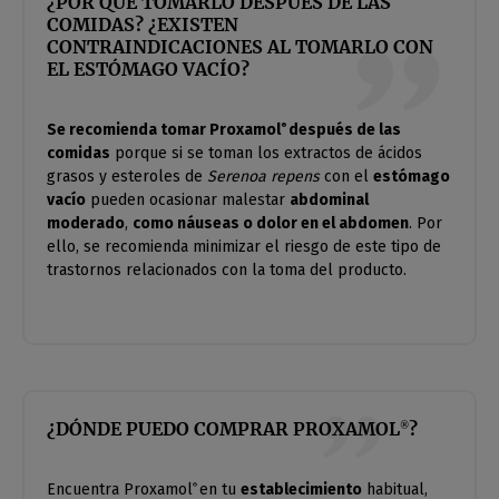
¿POR QUÉ TOMARLO DESPUÉS DE LAS
COMIDAS? ¿EXISTEN
CONTRAINDICACIONES AL TOMARLO CON
EL ESTÓMAGO VACÍO?
Se recomienda tomar Proxamol
después de las
®
comidas
porque si se toman los extractos de ácidos
grasos y esteroles de
Serenoa repens
con el
estómago
vacío
pueden ocasionar malestar
abdominal
moderado
,
como n
á
useas o dolor en el abdomen
. Por
ello, se recomienda minimizar el riesgo de este tipo de
trastornos relacionados con la toma del producto.
¿DÓNDE PUEDO COMPRAR PROXAMOL
?
®
Encuentra Proxamol
en tu
establecimiento
habitual,
®